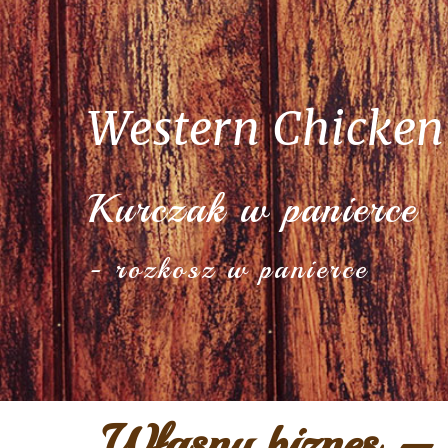
Western Chicken
Kurczak w panierce
- rozkosz w panierce
Własny biznes – 