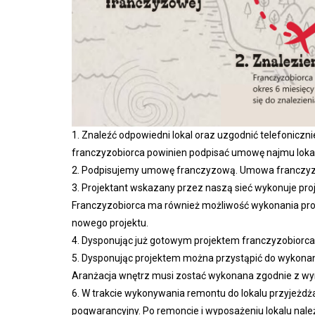
1. Znaleźć odpowiedni lokal oraz uzgodnić telefonicznie 
franczyzobiorca powinien podpisać umowę najmu loka
2. Podpisujemy umowę franczyzową. Umowa franczyzo
3. Projektant wskazany przez naszą sieć wykonuje pro
Franczyzobiorca ma również możliwość wykonania proj
nowego projektu.
4. Dysponując już gotowym projektem franczyzobiorca 
5. Dysponując projektem można przystąpić do wykona
Aranżacja wnętrz musi zostać wykonana zgodnie z wym
6. W trakcie wykonywania remontu do lokalu przyjeżd
pogwarancyjny. Po remoncie i wyposażeniu lokalu nal