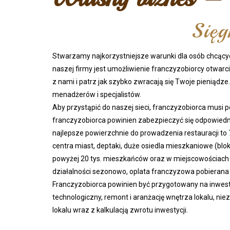
Sięg
Stwarzamy najkorzystniejsze warunki dla osób chcący
naszej firmy jest umożliwienie franczyzobiorcy otwarc
z nami i patrz jak szybko zwracają się Twoje pieniądz
menadżerów i specjalistów.
Aby przystąpić do naszej sieci, franczyzobiorca musi p
franczyzobiorca powinien zabezpieczyć się odpowiedn
najlepsze powierzchnie do prowadzenia restauracji to 7
centra miast, deptaki, duże osiedla mieszkaniowe (blo
powyżej 20 tys. mieszkańców oraz w miejscowościach
działalności sezonowo, oplata franczyzowa pobierana j
Franczyzobiorca powinien być przygotowany na inwes
technologiczny, remont i aranżację wnętrza lokalu,
lokalu wraz z kalkulacją zwrotu inwestycji.