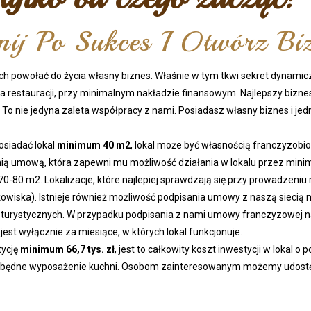
nij Po Sukces I Otwórz Bi
ch powołać do życia własny biznes. Właśnie w tym tkwi sekret dynami
ia restauracji, przy minimalnym nakładzie finansowym. Najlepszy bizne
e. To nie jedyna zaleta współpracy z nami. Posiadasz własny biznes i j
osiadać lokal
minimum 40 m2
, lokal może być własnością franczyzobi
ią umową, która zapewni mu możliwość działania w lokalu przez minim
0-80 m2. Lokalizacje, które najlepiej sprawdzają się przy prowadzeniu 
kowiska). Istnieje również możliwość podpisania umowy z naszą siecią 
 turystycznych. W przypadku podpisania z nami umowy franczyzowej n
est wyłącznie za miesiące, w których lokal funkcjonuje.
tycję
minimum 66,7 tys. zł
, jest to całkowity koszt inwestycji w lokal o
 niezbędne wyposażenie kuchni. Osobom zainteresowanym możemy udost