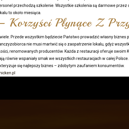
personel przechodzą szkolenie. Wszystkie szkolenia są darmowe przez 
alu to około miesiąca.
– Korzyści Płynące Z Przy
est wiele. Przede wszystkim będziecie Państwo prowadzić własny biznes
. Franczyzobiorca nie musi martwić się o zaopatrzenie lokalu, gdyż wsz
akości, renomowanych producentów. Każda z restauracji oferuje swoim
ą równie wspaniały smak we wszystkich restauracjach w całej Polsce.
rakteryzuje się najlepszy biznes – zdobytym zaufaniem konsumentów.
icken.pl