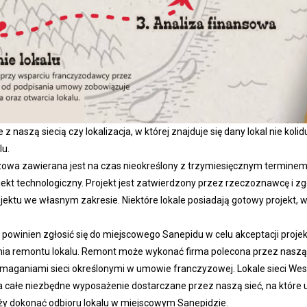
z naszą siecią czy lokalizacja, w której znajduje się dany lokal nie koli
lu.
wa zawierana jest na czas nieokreślony z trzymiesięcznym termine
jekt technologiczny. Projekt jest zatwierdzony przez rzeczoznawcę i
ektu we własnym zakresie. Niektóre lokale posiadają gotowy projekt,
powinien zgłosić się do miejscowego Sanepidu w celu akceptacji projek
nia remontu lokalu. Remont może wykonać firma polecona przez naszą
aganiami sieci określonymi w umowie franczyzowej. Lokale sieci Weste
ża całe niezbędne wyposażenie dostarczane przez naszą sieć, na któr
eży dokonać odbioru lokalu w miejscowym Sanepidzie.