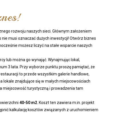
znes!
cznego rozwoju naszych sieci. Głównym założeniem
s nie musi oznaczać dużych inwestycji! Otwórz biznes
ednocześnie możesz liczyć na stałe wsparcie naszych
orcy lub można go wynająć. Wynajmując lokal,
um 3 lata. Przy wyborze punktu proszę pamiętać, że
restauracji to przede wszystkim galerie handlowe,
na lokale znajdujące się w małych miejscowościach
a miejscowość turystyczną i prowadzenia tam
 powierzchni
40-50 m2
. Koszt ten zawiera m.in. projekt
ępnić kalkulację kosztów związanych z uruchomieniem