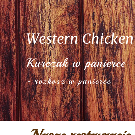
Western Chicken
Kurczak w panierce
- rozkosz w panierce