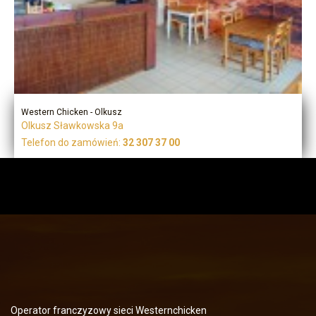
Western Chicken - Olkusz
Olkusz Sławkowska 9a
Telefon do zamówień:
32 307 37 00
Operator franczyzowy sieci Westernchicken